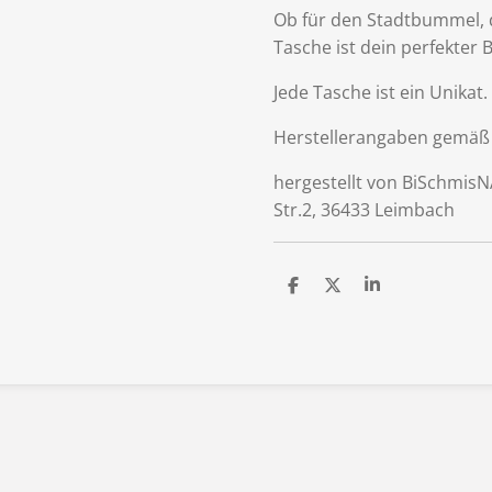
Ob für den Stadtbummel, d
Tasche ist dein perfekter B
Jede Tasche ist ein Unikat.
Herstellerangaben gemäß
hergestellt von BiSchmis
Str.2, 36433 Leimbach
T
T
T
e
e
e
i
i
i
l
l
l
e
e
e
n
n
n