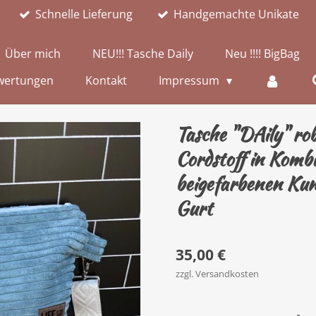
Schnelle Lieferung
Handgemachte Unikate
Über mich
NEU!!! Tasche Daily
Neu !!!! BigBag
wertungen
Kontakt
Impressum
Tasche "DAily" rob
Cordstoff in Komb
beigefarbenen Kuns
Gurt
35,00 €
zzgl. Versandkosten