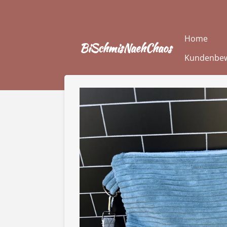
Zum
Hauptinhalt
springen
Home
BiSchmisNaehChaos
Kundenbe