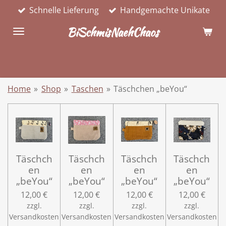
Schnelle Lieferung
Handgemachte Unikate
Zum
Hauptinhalt
BiSchmisNaehChaos
springen
Home
»
Shop
»
Taschen
»
Täschchen „beYou“
Täschch
Täschch
Täschch
Täschch
en
en
en
en
„beYou“
„beYou“
„beYou“
„beYou“
12,00 €
12,00 €
12,00 €
12,00 €
zzgl.
zzgl.
zzgl.
zzgl.
Versandkosten
Versandkosten
Versandkosten
Versandkosten