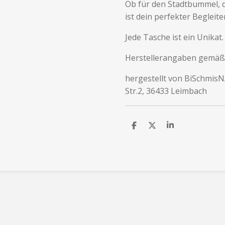
Ob für den Stadtbummel, d
ist dein perfekter Begleiter
Jede Tasche ist ein Unikat.
Herstellerangaben gemäß
hergestellt von BiSchmis
Str.2, 36433 Leimbach
T
T
T
e
e
e
i
i
i
l
l
l
e
e
e
n
n
n