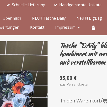
Schnelle Lieferung
Handgemachte Unikate
Über mich
NEU!!! Tasche Daily
Neu !!!! BigBag
wertungen
Kontakt
Impressum
Tasche "DAily" bl
kombinert mit we
und verstellbarem
35,00 €
zzgl. Versandkosten
In den Warenkorb