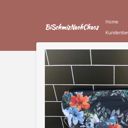
Zum
Hauptinhalt
springen
Home
BiSchmisNaehChaos
Kundenbe